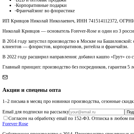
·
Корпоративные подарки
·
Франчайзинг во флористике
ИП Кривцов Николай Николаевич, ИНН 741514112372, ОГРН
Николай Кривцов — основатель Forever-Rose и один из 3 росс
В 2014 году запустил производство в Москве на Башиловской:
клиентов — флористов, корпоративов, ритейла и франчайзи.
В 2022 году расширил направления: добавил кашпо «Грут» со с
Главный принцип: производство без посредников, гарантия 5 ле
Акции и спецены опта
1–2 письма в месяц про новинки производства, сезонные скидк
Email для подписки на рассылку
Под
Согласен на обработку email по 152-ФЗ. Отписка в любом пи
Forever
·
Rose
Собственное производство с 2014
. Производство стеклянных к