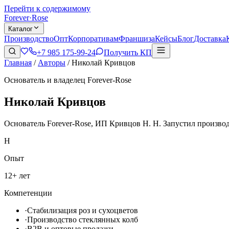
Перейти к содержимому
Forever
·
Rose
Каталог
Производство
Опт
Корпоративам
Франшиза
Кейсы
Блог
Доставка
+7 985 175-99-24
Получить КП
Главная
/
Авторы
/
Николай Кривцов
Основатель и владелец Forever-Rose
Николай Кривцов
Основатель Forever-Rose, ИП Кривцов Н. Н. Запустил производ
Н
Опыт
12
+ лет
Компетенции
·
Стабилизация роз и сухоцветов
·
Производство стеклянных колб
·
B2B и оптовые продажи