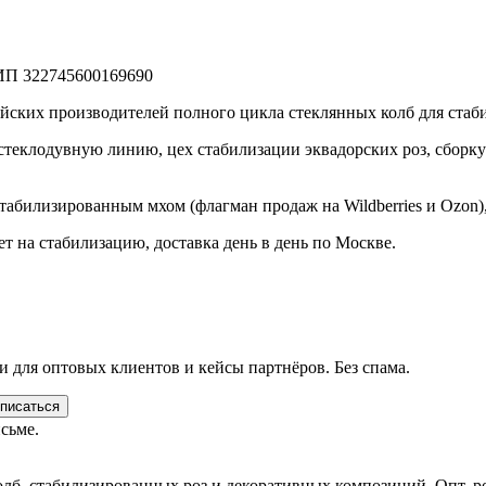
ИП 322745600169690
ийских производителей полного цикла стеклянных колб для ста
 стеклодувную линию, цех стабилизации эквадорских роз, сборк
табилизированным мхом (флагман продаж на Wildberries и Ozon)
т на стабилизацию, доставка день в день по Москве.
и для оптовых клиентов и кейсы партнёров. Без спама.
писаться
сьме.
олб, стабилизированных роз и декоративных композиций. Опт, р