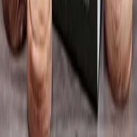
Композиция Индивидуальный заказ
от
4 900 ₽
опт от
100
шт
3 920 ₽
Хит
−
20
% от объёма
Под заказ
Композиция "Товар 3"
от
4 900 ₽
опт от
100
шт
3 920 ₽
Хит
−
20
% от объёма
Композиция "Страсть"