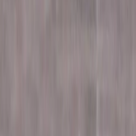
опт от
100
шт
280 ₽
Хит
−
20
% от объёма
Стеклянная колба 50 на 30 см
от
1 500 ₽
опт от
100
шт
1 200 ₽
Хит
−
20
% от объёма
Стеклянная колба 70 на 40 см
от
1 500 ₽
опт от
100
шт
1 200 ₽