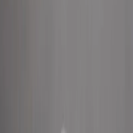
B2B-кастом
Кастом от 500 шт
Вазы и кашпо
201
позиций
Коряги и ветки
30
позиций
Мох-коврики
23
позиций
Зимний декор
44
позиций
По поводу
95
позиций