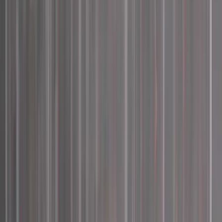
10
позиций
Тюльпаны розовые
32
позиций
Тюльпаны красные и жёлтые
24
позиций
Каллы
30
позиций
Сирень белая
6
позиций
Сирень розовая
13
позиций