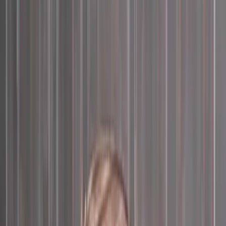
Лаванда синяя
7
позиций
Маттиолы
5
позиций
Маки
15
позиций
Эвкалипт серебристый
12
позиций
Эвкалипт осенний
18
позиций
Лианы зелёные
64
позиций