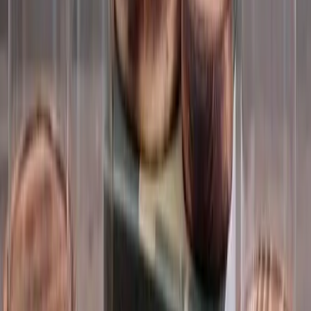
Антуриум
8
позиций
Стрелитция
6
позиций
Лотос
14
позиций
Бамбук
12
позиций
Оливы
10
позиций
Алоэ