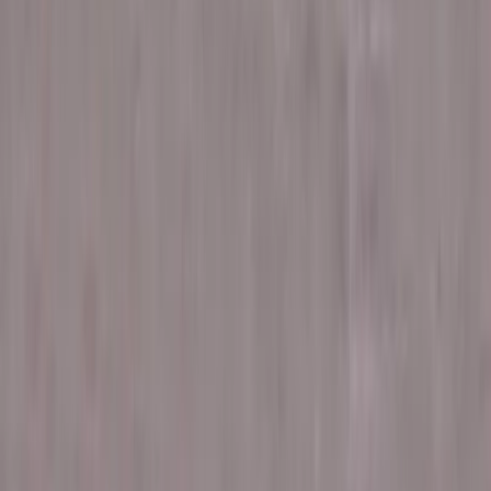
Стеклянные колбы
Розы в колбе
Кашпо грут с мхом
Искусственные растения
Искусственные орхидеи
Сухоцветы
Мишки из роз
Все категории
Бизнесу
Оптом от 20 шт
Корпоративные подарки
Франшиза
Кастом от 500 шт
Кейсы
Информация
Производство
Доставка и оплата
Гарантии
Отзывы
Блог