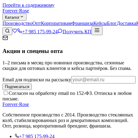
Перейти к содержимому
Forever
·
Rose
Каталог
Производство
Опт
Корпоративам
Франшиза
Кейсы
Блог
Доставка
+7 985 175-99-24
Получить КП
Акции и спецены опта
1–2 письма в месяц про новинки производства, сезонные
скидки для оптовых клиентов и кейсы партнёров. Без спама.
Email для подписки на рассылку
Подписаться
Согласен на обработку email по 152-ФЗ. Отписка в любом
письме.
Forever
·
Rose
Собственное производство с 2014
. Производство стеклянных
колб, стабилизированных роз и декоративных композиций.
Опт, розница, корпоративный брендинг, франшиза.
+7 985 175-99-24