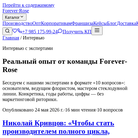
Перейти к содержимому
Forever
·
Rose
Каталог
Производство
Опт
Корпоративам
Франшиза
Кейсы
Блог
Доставка
+7 985 175-99-24
Получить КП
Главная
/
Интервью
Интервью с экспертами
Реальный опыт от команды Forever-
Rose
Беседуем с нашими экспертами в формате «10 вопросов»:
основателем, ведущим флористом, мастером стеклодувной
линии. Конкретика, годы работы, цифры — без
маркетинговой риторики.
Опубликовано
24 мая 2026 г.
·
16
мин чтения
·
10 вопросов
Николай Кривцов: «Чтобы стать
производителем полного цикла,