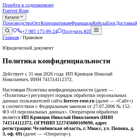
Перейти к содержимому
Forever
·
Rose
Каталог
Производство
Опт
Корпоративам
Франшиза
Кейсы
Блог
Доставка
+7 985 175-99-24
Получить КП
Главная
/
Правовое
Юридический документ
Политика конфиденциальности
Действует с
31 мая 2026 года
. ИП Кривцов Николай
Николаевич, ИНН 741514112372.
Настоящая Политика конфиденциальности (далее —
«Политика») регулирует порядок обработки персональных
данных пользователей сайта
forever-rose.ru
(далее — «Сайт»)
в соответствии с Федеральным законом от 27.07.2006 № 152-
ФЗ «О персональных данных». Оператором обработки
является
ИП Кривцов Николай Николаевич (ИНН
741514112372, ОГРНИП 322745600169690, адрес
регистрации: Челябинская область, г. Миасс, ул. Попова, д.
3, оф. 69)
(далее — «Оператор»).