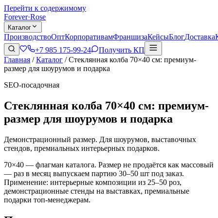
Перейти к содержимому
Forever
·
Rose
Каталог
Производство
Опт
Корпоративам
Франшиза
Кейсы
Блог
Доставка
+7 985 175-99-24
Получить КП
Главная
/
Каталог
/
Стеклянная колба 70×40 см: премиум-
размер для шоурумов и подарка
SEO-посадочная
Стеклянная колба 70×40 см: премиум-
размер для шоурумов и подарка
Демонстрационный размер. Для шоурумов, выставочных
стендов, премиальных интерьерных подарков.
70×40 — флагман каталога. Размер не продаётся как массовый
— раз в месяц выпускаем партию 30–50 шт под заказ.
Применение: интерьерные композиции из 25–50 роз,
демонстрационные стенды на выставках, премиальные
подарки топ-менеджерам.