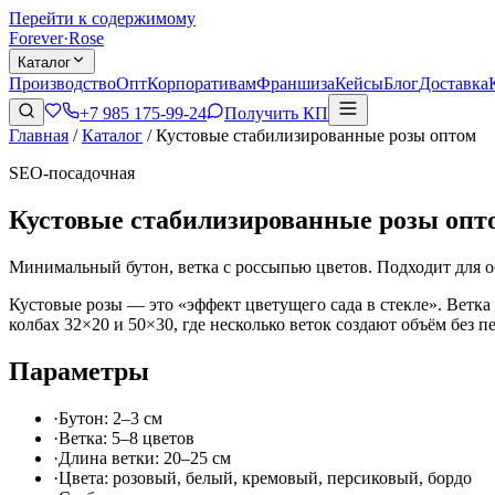
Перейти к содержимому
Forever
·
Rose
Каталог
Производство
Опт
Корпоративам
Франшиза
Кейсы
Блог
Доставка
+7 985 175-99-24
Получить КП
Главная
/
Каталог
/
Кустовые стабилизированные розы оптом
SEO-посадочная
Кустовые стабилизированные розы опт
Минимальный бутон, ветка с россыпью цветов. Подходит для 
Кустовые розы — это «эффект цветущего сада в стекле». Ветк
колбах 32×20 и 50×30, где несколько веток создают объём без 
Параметры
·
Бутон: 2–3 см
·
Ветка: 5–8 цветов
·
Длина ветки: 20–25 см
·
Цвета: розовый, белый, кремовый, персиковый, бордо