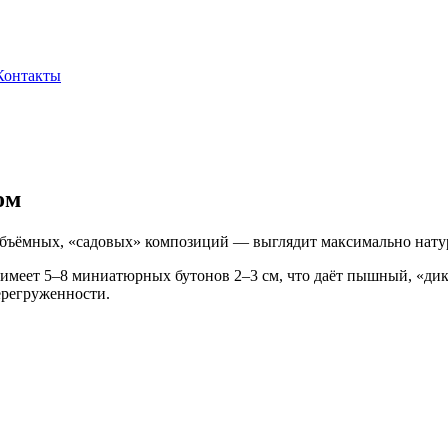
Контакты
ом
объёмных, «садовых» композиций — выглядит максимально нату
а имеет 5–8 миниатюрных бутонов 2–3 см, что даёт пышный, «д
перегруженности.