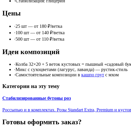
·
Стабилизация: глицерин
Цены
·
25 шт — от 180 ₽/ветка
·
100 шт — от 140 ₽/ветка
·
500 шт — от 110 ₽/ветка
Идеи композиций
·
Колба 32×20 + 5 веток кустовых = пышный «садовый бу
·
Микс с сухоцветами (лагурус, лаванда) — рустик-стиль
·
Самостоятельные композиции в
кашпо грут
с мхом
Категории на эту тему
Стабилизированные бутоны роз
Россыпью и в комплектах. Розы Standart Extra, Premium и куст
Готовы оформить заказ?