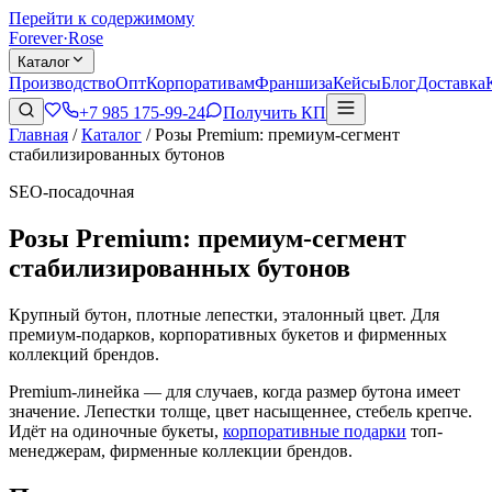
Перейти к содержимому
Forever
·
Rose
Каталог
Производство
Опт
Корпоративам
Франшиза
Кейсы
Блог
Доставка
+7 985 175-99-24
Получить КП
Главная
/
Каталог
/
Розы Premium: премиум-сегмент
стабилизированных бутонов
SEO-посадочная
Розы Premium: премиум-сегмент
стабилизированных бутонов
Крупный бутон, плотные лепестки, эталонный цвет. Для
премиум-подарков, корпоративных букетов и фирменных
коллекций брендов.
Premium-линейка — для случаев, когда размер бутона имеет
значение. Лепестки толще, цвет насыщеннее, стебель крепче.
Идёт на одиночные букеты,
корпоративные подарки
топ-
менеджерам, фирменные коллекции брендов.