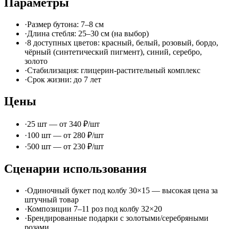
Параметры
·
Размер бутона: 7–8 см
·
Длина стебля: 25–30 см (на выбор)
·
8 доступных цветов: красный, белый, розовый, бордо,
чёрный (синтетический пигмент), синий, серебро,
золото
·
Стабилизация: глицерин-растительный комплекс
·
Срок жизни: до 7 лет
Цены
·
25 шт — от 340 ₽/шт
·
100 шт — от 280 ₽/шт
·
500 шт — от 230 ₽/шт
Сценарии использования
·
Одиночный букет под колбу 30×15 — высокая цена за
штучный товар
·
Композиции 7–11 роз под колбу 32×20
·
Брендированные подарки с золотыми/серебряными
розами