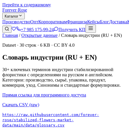
Перейти к содержимому
Forever
·
Rose
Каталог
Производство
Опт
Корпоративам
Франшиза
Кейсы
Блог
Доставка
+7 985 175-99-24
Получить КП
Главная
/
Открытые данные
/
Словарь индустрии (RU + EN)
Dataset · 30 строк · 6 KB · CC BY 4.0
Словарь индустрии (RU + EN)
30+ ключевых терминов индустрии стабилизированной
флористики с определениями на русском и английском.
Категории: производство, сырьё, упаковка, продукт,
коммерция, уход. Синонимы и стандартные формулировки.
Прямая ссылка для программного доступа
Скачать CSV (raw)
https://raw.githubusercontent.com/forever-
rose/stabilized-flowers-market-
data/main/data/glossary.csv