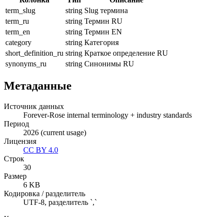
term_slug
string
Slug термина
term_ru
string
Термин RU
term_en
string
Термин EN
category
string
Категория
short_definition_ru
string
Краткое определение RU
synonyms_ru
string
Синонимы RU
Метаданные
Источник данных
Forever-Rose internal terminology + industry standards
Период
2026 (current usage)
Лицензия
CC BY 4.0
Строк
30
Размер
6
KB
Кодировка / разделитель
UTF-8, разделитель `,`