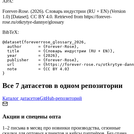
APA:
Forever-Rose. (2026).
Словарь индустрии (RU + EN)
(Version
1.0) [Dataset]. CC BY 4.0. Retrieved from
https://forever-
rose.ru
/otkrytye-dannye/
glossary
BibTeX:
@dataset{foreverrose_glossary_2026,

  author       = {Forever-Rose},

  title        = {Словарь индустрии (RU + EN)},

  year         = {2026},

  publisher    = {Forever-Rose},

  url          = {https://forever-rose.ru/otkrytye-dann
  note         = {CC BY 4.0}

}
Все 7 датасетов в одном репозитории
Каталог датасетов
GitHub-репозиторий
Акции и спецены опта
1–2 письма в месяц про новинки производства, сезонные
скидки для оптовых клиентов и кейсы партнёров. Без спама.