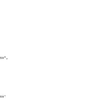
sv",

sv'
