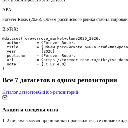
APA:
Forever-Rose. (2026).
Объём российского рынка стабилизирован
BibTeX:
@dataset{foreverrose_marketvolume2026_2026,

  author       = {Forever-Rose},

  title        = {Объём российского рынка стабилизирова
  year         = {2026},

  publisher    = {Forever-Rose},

  url          = {https://forever-rose.ru/otkrytye-dann
  note         = {CC BY 4.0}

}
Все 7 датасетов в одном репозитории
Каталог датасетов
GitHub-репозиторий
Акции и спецены опта
1–2 письма в месяц про новинки производства, сезонные скидк