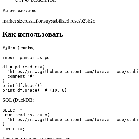
Ключевые слова
market size
russia
floristry
stabilized roses
b2b
b2c
Как использовать
Python (pandas)
import pandas as pd

df = pd.read_csv(

  "https://raw.githubusercontent.com/forever-rose/stabi
  comment="#"

)

print(df.head())

print(df.shape)  # (10, 8)
SQL (DuckDB)
SELECT *

FROM read_csv_auto(

  'https://raw.githubusercontent.com/forever-rose/stabi
)

LIMIT 10;
Как процитировать этот датасет