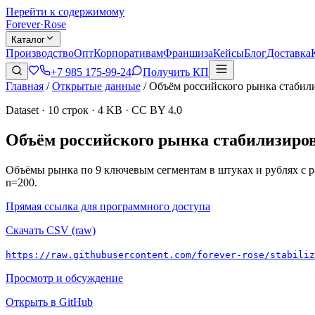
Перейти к содержимому
Forever
·
Rose
Каталог
Производство
Опт
Корпоративам
Франшиза
Кейсы
Блог
Доставка
+7 985 175-99-24
Получить КП
Главная
/
Открытые данные
/
Объём российского рынка стабил
Dataset · 10 строк · 4 KB · CC BY 4.0
Объём российского рынка стабилизиров
Объёмы рынка по 9 ключевым сегментам в штуках и рублях с р
n=200.
Прямая ссылка для программного доступа
Скачать CSV (raw)
https://raw.githubusercontent.com/forever-rose/stabiliz
Просмотр и обсуждение
Открыть в GitHub