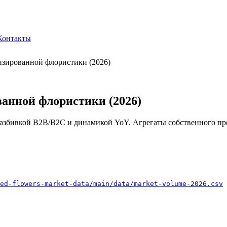
Контакты
изированной флористики (2026)
анной флористики (2026)
азбивкой B2B/B2C и динамикой YoY. Агрегаты собственного прои
ed-flowers-market-data/main/data/market-volume-2026.csv