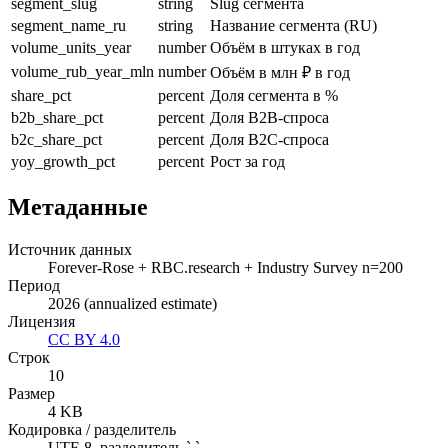
segment_slug
string
Slug сегмента
segment_name_ru
string
Название сегмента (RU)
volume_units_year
number
Объём в штуках в год
volume_rub_year_mln
number
Объём в млн ₽ в год
share_pct
percent
Доля сегмента в %
b2b_share_pct
percent
Доля B2B-спроса
b2c_share_pct
percent
Доля B2C-спроса
yoy_growth_pct
percent
Рост за год
Метаданные
Источник данных
Forever-Rose + RBC.research + Industry Survey n=200
Период
2026 (annualized estimate)
Лицензия
CC BY 4.0
Строк
10
Размер
4
KB
Кодировка / разделитель
UTF-8, разделитель `,`