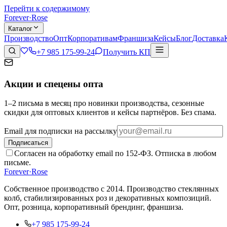
Перейти к содержимому
Forever
·
Rose
Каталог
Производство
Опт
Корпоративам
Франшиза
Кейсы
Блог
Доставка
+7 985 175-99-24
Получить КП
Акции и спецены опта
1–2 письма в месяц про новинки производства, сезонные
скидки для оптовых клиентов и кейсы партнёров. Без спама.
Email для подписки на рассылку
Подписаться
Согласен на обработку email по 152-ФЗ. Отписка в любом
письме.
Forever
·
Rose
Собственное производство с 2014
. Производство стеклянных
колб, стабилизированных роз и декоративных композиций.
Опт, розница, корпоративный брендинг, франшиза.
+7 985 175-99-24