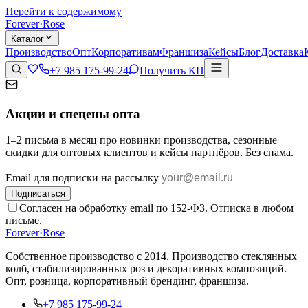
Перейти к содержимому
Forever
·
Rose
Каталог
Производство
Опт
Корпоративам
Франшиза
Кейсы
Блог
Доставка
+7 985 175-99-24
Получить КП
Акции и спецены опта
1–2 письма в месяц про новинки производства, сезонные
скидки для оптовых клиентов и кейсы партнёров. Без спама.
Email для подписки на рассылку
Подписаться
Согласен на обработку email по 152-ФЗ. Отписка в любом
письме.
Forever
·
Rose
Собственное производство с 2014
. Производство стеклянных
колб, стабилизированных роз и декоративных композиций.
Опт, розница, корпоративный брендинг, франшиза.
+7 985 175-99-24