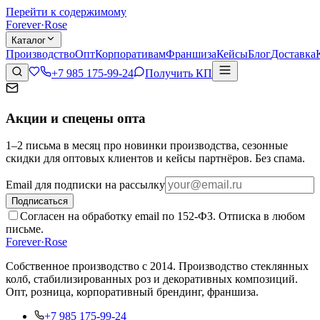
Перейти к содержимому
Forever
·
Rose
Каталог
Производство
Опт
Корпоративам
Франшиза
Кейсы
Блог
Доставка
+7 985 175-99-24
Получить КП
Акции и спецены опта
1–2 письма в месяц про новинки производства, сезонные
скидки для оптовых клиентов и кейсы партнёров. Без спама.
Email для подписки на рассылку
Подписаться
Согласен на обработку email по 152-ФЗ. Отписка в любом
письме.
Forever
·
Rose
Собственное производство с 2014
. Производство стеклянных
колб, стабилизированных роз и декоративных композиций.
Опт, розница, корпоративный брендинг, франшиза.
+7 985 175-99-24