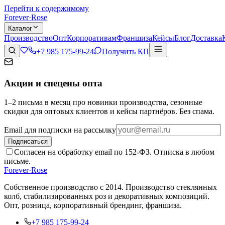
Перейти к содержимому
Forever
·
Rose
Каталог
Производство
Опт
Корпоративам
Франшиза
Кейсы
Блог
Доставка
+7 985 175-99-24
Получить КП
Акции и спецены опта
1–2 письма в месяц про новинки производства, сезонные
скидки для оптовых клиентов и кейсы партнёров. Без спама.
Email для подписки на рассылку
Подписаться
Согласен на обработку email по 152-ФЗ. Отписка в любом
письме.
Forever
·
Rose
Собственное производство с 2014
. Производство стеклянных
колб, стабилизированных роз и декоративных композиций.
Опт, розница, корпоративный брендинг, франшиза.
+7 985 175-99-24