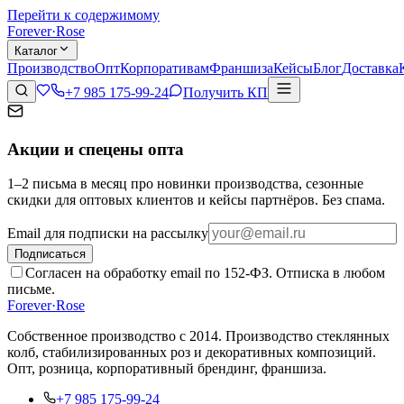
Перейти к содержимому
Forever
·
Rose
Каталог
Производство
Опт
Корпоративам
Франшиза
Кейсы
Блог
Доставка
+7 985 175-99-24
Получить КП
Акции и спецены опта
1–2 письма в месяц про новинки производства, сезонные
скидки для оптовых клиентов и кейсы партнёров. Без спама.
Email для подписки на рассылку
Подписаться
Согласен на обработку email по 152-ФЗ. Отписка в любом
письме.
Forever
·
Rose
Собственное производство с 2014
. Производство стеклянных
колб, стабилизированных роз и декоративных композиций.
Опт, розница, корпоративный брендинг, франшиза.
+7 985 175-99-24