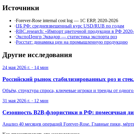
Источники
·
Forever-Rose internal cost log — 1С ERP, 2020-2026
·
ЦБ РФ: средневзвешенный курс USD/RUB по годам
·
RBC.research: «Импорт цветочной продукции в РФ 2020
·
ЭкспоЦенгр Эквадор — статистика экспорта роз
·
Росстат: динамика цен на промышленную продукцию
Другие исследования
24 мая 2026 г.
·
14
мин
Российский рынок стабилизированных роз и стек
Объём, структура спроса, ключевые игроки и тренды от одног
31 мая 2026 г.
·
12
мин
Сезонность B2B-флористики в РФ: помесячная ди
Анализ 40 месяцев операций Forever-Rose. Главные пики, мёрт