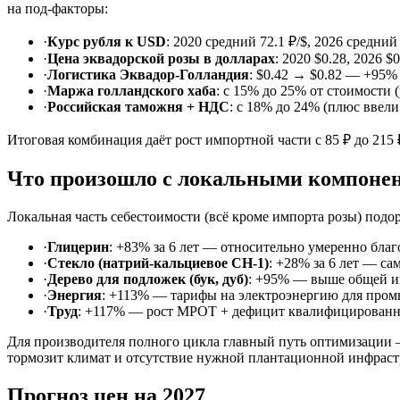
на под-факторы:
·
Курс рубля к USD
: 2020 средний 72.1 ₽/$, 2026 средни
·
Цена эквадорской розы в долларах
: 2020 $0.28, 2026
·
Логистика Эквадор-Голландия
: $0.42 → $0.82 — +95%
·
Маржа голландского хаба
: с 15% до 25% от стоимости 
·
Российская таможня + НДС
: с 18% до 24% (плюс ввел
Итоговая комбинация даёт рост импортной части с 85 ₽ до 215 
Что произошло с локальными компоне
Локальная часть себестоимости (всё кроме импорта розы) под
·
Глицерин
: +83% за 6 лет — относительно умеренно бла
·
Стекло (натрий-кальциевое СН-1)
: +28% за 6 лет — с
·
Дерево для подложек (бук, дуб)
: +95% — выше общей ин
·
Энергия
: +113% — тарифы на электроэнергию для пром
·
Труд
: +117% — рост МРОТ + дефицит квалифицированны
Для производителя полного цикла главный путь оптимизации —
тормозит климат и отсутствие нужной плантационной инфраст
Прогноз цен на 2027