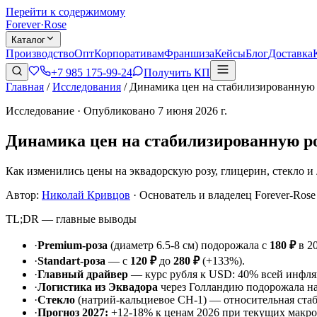
Перейти к содержимому
Forever
·
Rose
Каталог
Производство
Опт
Корпоративам
Франшиза
Кейсы
Блог
Доставка
+7 985 175-99-24
Получить КП
Главная
/
Исследования
/
Динамика цен на стабилизированную 
Исследование · Опубликовано 7 июня 2026 г.
Динамика цен на стабилизированную ро
Как изменились цены на эквадорскую розу, глицерин, стекло и 
Автор:
Николай Кривцов
·
Основатель и владелец Forever-Rose
TL;DR — главные выводы
·
Premium-роза
(диаметр 6.5-8 см) подорожала с
180 ₽
в 2
·
Standart-роза
— с
120 ₽
до
280 ₽
(+133%).
·
Главный драйвер
— курс рубля к USD: 40% всей инфля
·
Логистика из Эквадора
через Голландию подорожала на 9
·
Стекло
(натрий-кальциевое СН-1) — относительная стаби
·
Прогноз 2027:
+12-18% к ценам 2026 при текущих макро