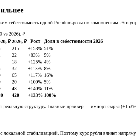
сильнее
жим себестоимость одной Premium-розы по компонентам. Это уп
 vs 2026), ₽
Рост
Доля в себестоимости 2026
20, ₽
2026, ₽
5
215
+153%
51%
2
22
+83%
5%
18
+125%
4%
5
32
+113%
8%
0
65
+117%
16%
0
20
+100%
5%
0
48
+140%
11%
80
420
+133%
100%
 реальную структуру. Главный драйвер — импорт сырья (+153%)
с локальной стабилизацией. Поэтому курс рубля влияет напрямую