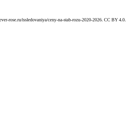
rever-rose.ru
/issledovaniya/
ceny-na-stab-rozu-2020-2026
. CC BY 4.0.