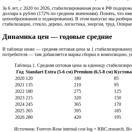
За 6 лет, с 2020 по 2026, стабилизированная роза в РФ подоро
доллара к рублю (172% по средним значениям). Понять, что име
ценообразования и хеджирования). В этом выпуске мы разбира
стабилизации, стекло, дерево, логистика, энергия, труд. Опира
Динамика цен — годовые средние
В таблице ниже — средняя оптовая цена за 1 стабилизированну
потребителя — там добавляется маржа сборки в композицию, у
Таблица 1. Средняя оптовая цена за единицу стабилизиро
Год
Standart Extra (5-6 см)
Premium (6.5-8 см)
Кустовая
2020
120
180
85
2021
135
210
95
2022
180
275
125
2023
215
320
150
2024
245
365
170
2025
265
395
185
2026
280
420
195
Источник: Forever-Rose internal cost log + RBC.research. 