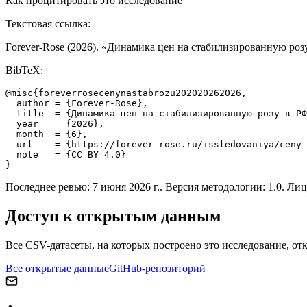
Как процитировать это исследование
Текстовая ссылка:
Forever-Rose (
2026
). «
Динамика цен на стабилизированную розу
BibTeX:
@misc{foreverrosecenynastabrozu202020262026,

  author = {Forever-Rose},

  title  = {Динамика цен на стабилизированную розу в РФ
  year   = {2026},

  month  = {6},

  url    = {https://forever-rose.ru/issledovaniya/ceny-
  note   = {CC BY 4.0}

}
Последнее ревью:
7 июня 2026 г.
. Версия методологии: 1.0. Ли
Доступ к открытым данным
Все CSV-датасеты, на которых построено это исследование, от
Все открытые данные
GitHub-репозиторий