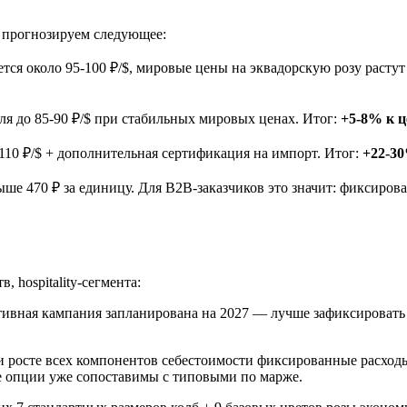
 прогнозируем следующее:
ется около 95-100 ₽/$, мировые цены на эквадорскую розу расту
ля до 85-90 ₽/$ при стабильных мировых ценах. Итог:
+5-8% к ц
 110 ₽/$ + дополнительная сертификация на импорт. Итог:
+22-30
ыше 470 ₽ за единицу. Для B2B-заказчиков это значит: фиксиро
 hospitality-сегмента:
ивная кампания запланирована на 2027 — лучше зафиксировать оп
 росте всех компонентов себестоимости фиксированные расходы 
е опции уже сопоставимы с типовыми по марже.