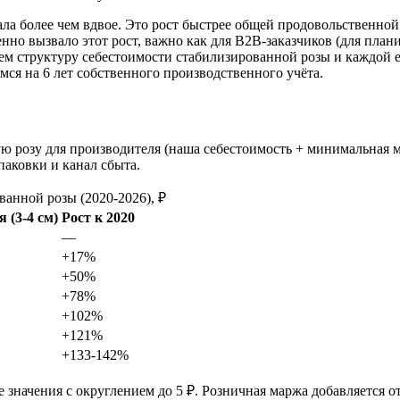
жала более чем вдвое. Это рост быстрее общей продовольственной
нно вызвало этот рост, важно как для B2B-заказчиков (для план
ем структуру себестоимости стабилизированной розы и каждой е
емся на 6 лет собственного производственного учёта.
ю розу для производителя (наша себестоимость + минимальная м
паковки и канал сбыта.
ванной розы (2020-2026), ₽
 (3-4 см)
Рост к 2020
—
+17%
+50%
+78%
+102%
+121%
+133-142%
Все значения с округлением до 5 ₽. Розничная маржа добавляется о