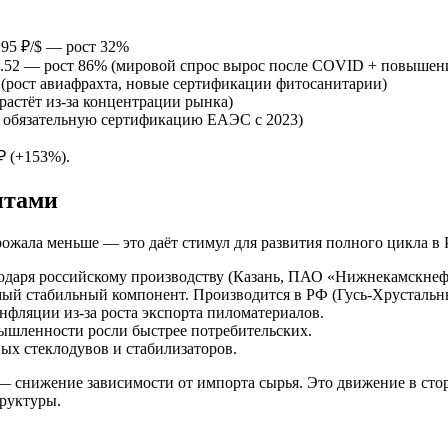
й 95 ₽/$ — рост 32%
 $0.52 — рост 86% (мировой спрос вырос после COVID + повышен
 (рост авиафрахта, новые сертификации фитосанитарии)
(растёт из-за концентрации рынка)
и обязательную сертификацию ЕАЭС с 2023)
₽ (+153%).
нтами
орожала меньше — это даёт стимул для развития полного цикла 
годаря российскому производству (Казань, ПАО «Нижнекамскнеф
амый стабильный компонент. Производится в РФ (Гусь-Хрустальн
фляции из-за роста экспорта пиломатериалов.
ышленности росли быстрее потребительских.
х стеклодувов и стабилизаторов.
 снижение зависимости от импорта сырья. Это движение в стор
руктуры.