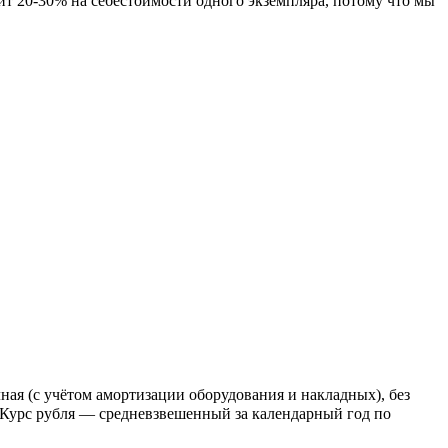
ит 20-30% на себестоимости одного экземпляра, потому что мы
ая (с учётом амортизации оборудования и накладных), без
 Курс рубля — средневзвешенный за календарный год по