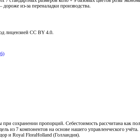
 7 стандартных размеров колб + 9 базовых цветов розы эконом
 дороже из-за переналадки производства.
од лицензией CC BY 4.0.
6)
 при сохранении пропорций. Себестоимость рассчитана как полн
ль из 7 компонентов на основе нашего управленческого учёта.
 и Royal FloraHolland (Голландия).