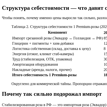
Структура себестоимости — что давит 
Чтобы понять, почему именно цены выросли так сильно, разло
Таблица 2. Структура себестоимости 1 Premium-розы (2020
Компонент
20
Импорт срезанной розы (Эквадор → Голландия → РФ)
8
Глицерин + пигменты + хим-добавки
1
Логистика собственная (склад, доставка к цеху)
8
Энергия (отжиг, климат стаб-камеры)
1
Труд (стабилизация, ОТК, упаковка)
3
Амортизация оборудования
1
Накладные (аренда, налоги, прочее)
2
Итого себестоимость 1 Premium-розы
1
Округлено для коммерческой тайны. Пропорции отражают
Почему так сильно подорожал импорт
Стабилизированная роза в РФ — это импортная роза (Эквадор) 