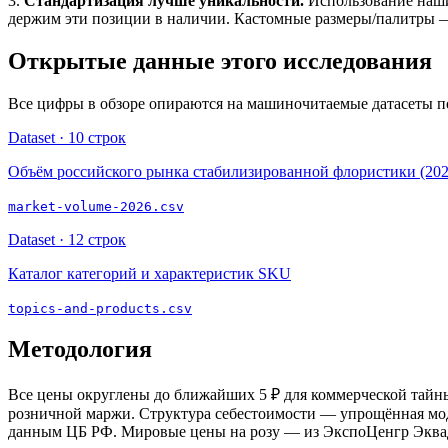
3.
Стандартизация лучше уникальности.
Использование наших
держим эти позиции в наличии. Кастомные размеры/палитры —
Открытые данные этого исследования
Все цифры в обзоре опираются на машиночитаемые датасеты п
Dataset ·
10
строк
Объём российского рынка стабилизированной флористики (202
market-volume-2026.csv
Dataset ·
12
строк
Каталог категорий и характеристик SKU
topics-and-products.csv
Методология
Все цены округлены до ближайших 5 ₽ для коммерческой тайны
розничной маржи. Структура себестоимости — упрощённая моде
данным ЦБ РФ. Мировые цены на розу — из ЭкспоЦенгр Эквадор