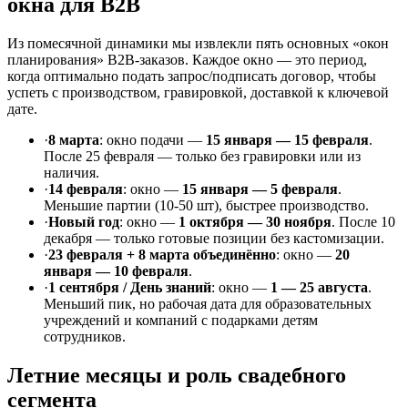
окна для B2B
Из помесячной динамики мы извлекли пять основных «окон
планирования» B2B-заказов. Каждое окно — это период,
когда оптимально подать запрос/подписать договор, чтобы
успеть с производством, гравировкой, доставкой к ключевой
дате.
·
8 марта
: окно подачи —
15 января — 15 февраля
.
После 25 февраля — только без гравировки или из
наличия.
·
14 февраля
: окно —
15 января — 5 февраля
.
Меньшие партии (10-50 шт), быстрее производство.
·
Новый год
: окно —
1 октября — 30 ноября
. После 10
декабря — только готовые позиции без кастомизации.
·
23 февраля + 8 марта объединённо
: окно —
20
января — 10 февраля
.
·
1 сентября / День знаний
: окно —
1 — 25 августа
.
Меньший пик, но рабочая дата для образовательных
учреждений и компаний с подарками детям
сотрудников.
Летние месяцы и роль свадебного
сегмента