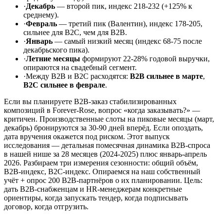
·
Декабрь
— второй пик, индекс 218-232 (+125% к
среднему).
·
Февраль
— третий пик (Валентин), индекс 178-205,
сильнее для B2C, чем для B2B.
·
Январь
— самый низкий месяц (индекс 68-75 после
декабрьского пика).
·
Летние месяцы
формируют 22-28% годовой выручки,
опираются на свадебный сегмент.
·
Между B2B и B2C расходятся:
B2B сильнее в марте
,
B2C сильнее в феврале
.
Если вы планируете B2B-заказ стабилизированных
композиций в Forever-Rose, вопрос «когда заказывать?» —
критичен. Производственные слоты на пиковые месяцы (март,
декабрь) бронируются за 30-90 дней вперёд. Если опоздать,
дата вручения окажется под риском. Этот выпуск
исследования — детальная помесячная динамика B2B-спроса
в нашей нише за 28 месяцев (2024-2025) плюс январь-апрель
2026. Разбираем три измерения сезонности: общий объём,
B2B-индекс, B2C-индекс. Опираемся на наш собственный
учёт + опрос 200 B2B-партнёров о их планировании. Цель:
дать B2B-снабженцам и HR-менеджерам конкретные
ориентиры, когда запускать тендер, когда подписывать
договор, когда отгрузить.