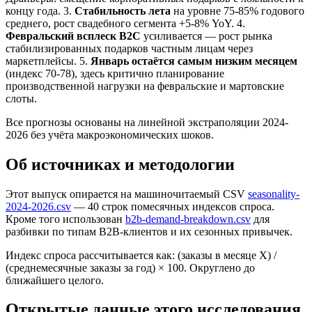
концу года. 3.
Стабильность лета
на уровне 75-85% годового
среднего, рост свадебного сегмента +5-8% YoY. 4.
Февральский всплеск B2C
усиливается — рост рынка
стабилизированных подарков частным лицам через
маркетплейсы. 5.
Январь остаётся самым низким месяцем
(индекс 70-78), здесь критично планирование
производственной нагрузки на февральские и мартовские
слоты.
Все прогнозы основаны на линейной экстраполяции 2024-
2026 без учёта макроэкономических шоков.
Об источниках и методологии
Этот выпуск опирается на машиночитаемый CSV
seasonality-
2024-2026.csv
— 40 строк помесячных индексов спроса.
Кроме того использован
b2b-demand-breakdown.csv
для
разбивки по типам B2B-клиентов и их сезонных привычек.
Индекс спроса рассчитывается как: (заказы в месяце X) /
(среднемесячные заказы за год) × 100. Округлено до
ближайшего целого.
Открытые данные этого исследования