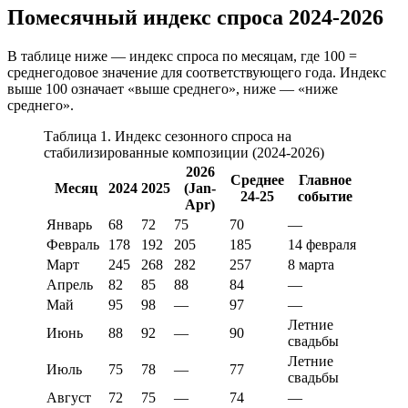
Помесячный индекс спроса 2024-2026
В таблице ниже — индекс спроса по месяцам, где 100 =
среднегодовое значение для соответствующего года. Индекс
выше 100 означает «выше среднего», ниже — «ниже
среднего».
Таблица 1. Индекс сезонного спроса на
стабилизированные композиции (2024-2026)
2026
Среднее
Главное
Месяц
2024
2025
(Jan-
24-25
событие
Apr)
Январь
68
72
75
70
—
Февраль
178
192
205
185
14 февраля
Март
245
268
282
257
8 марта
Апрель
82
85
88
84
—
Май
95
98
—
97
—
Летние
Июнь
88
92
—
90
свадьбы
Летние
Июль
75
78
—
77
свадьбы
Август
72
75
—
74
—