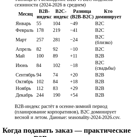
сезонности (2024-2026 в среднем)
B2B-
B2C-
Разница
Кто
Месяц
индекс
индекс
(B2B-B2C)
доминирует
Январь
55
104
−49
B2C
Февраль
178
219
−41
B2C
B2C
Март
257
281
−24
(близко)
Апрель
82
92
−10
B2C
Май
100
89
+11
B2B
B2C
Июнь
84
102
−18
(свадьбы)
Сентябрь
94
74
+20
B2B
Октябрь
102
84
+18
B2B
Ноябрь
112
83
+29
B2B
Декабрь
244
190
+54
B2B
B2B-индекс растёт в осенне-зимний период
(планирование корпоративов), B2C доминирует
весной и летом. Данные: seasonality-2024-2026.csv.
Когда подавать заказ — практические