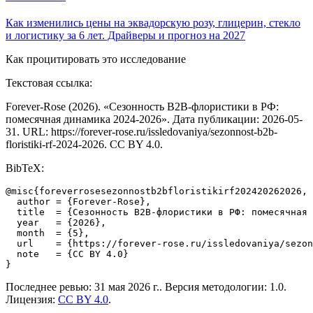
Как изменились цены на эквадорскую розу, глицерин, стекло
и логистику за 6 лет. Драйверы и прогноз на 2027
Как процитировать это исследование
Текстовая ссылка:
Forever-Rose (
2026
). «
Сезонность B2B-флористики в РФ:
помесячная динамика 2024-2026
». Дата публикации:
2026-05-
31
. URL:
https://forever-rose.ru
/issledovaniya/
sezonnost-b2b-
floristiki-rf-2024-2026
. CC BY 4.0.
BibTeX:
@misc{foreverrosesezonnostb2bfloristikirf202420262026,

  author = {Forever-Rose},

  title  = {Сезонность B2B-флористики в РФ: помесячная 
  year   = {2026},

  month  = {5},

  url    = {https://forever-rose.ru/issledovaniya/sezon
  note   = {CC BY 4.0}

}
Последнее ревью:
31 мая 2026 г.
. Версия методологии: 1.0.
Лицензия:
CC BY 4.0
.