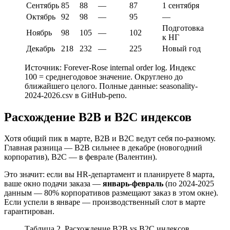
Сентябрь
85
88
—
87
1 сентября
Октябрь
92
98
—
95
—
Подготовка
Ноябрь
98
105
—
102
к НГ
Декабрь
218
232
—
225
Новый год
Источник: Forever-Rose internal order log. Индекс
100 = среднегодовое значение. Округлено до
ближайшего целого. Полные данные: seasonality-
2024-2026.csv в GitHub-репо.
Расхождение B2B и B2C индексов
Хотя общий пик в марте, B2B и B2C ведут себя по-разному.
Главная разница — B2B сильнее в декабре (новогодний
корпоратив), B2C — в феврале (Валентин).
Это значит: если вы HR-департамент и планируете 8 марта,
ваше окно подачи заказа —
январь-февраль
(по 2024-2025
данным — 80% корпоративов размещают заказ в этом окне).
Если успели в январе — производственный слот в марте
гарантирован.
Таблица 2. Расхождение B2B vs B2C индексов