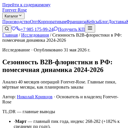
Перейти к содержимому
Forever
·
Rose
Каталог
Производство
Опт
Корпоративам
Франшиза
Кейсы
Блог
Доставка
+7 985 175-99-24
Получить КП
Главная
/
Исследования
/
Сезонность B2B-флористики в РФ:
помесячная динамика 2024-2026
Исследование · Опубликовано 31 мая 2026 г.
Сезонность B2B-флористики в РФ:
помесячная динамика 2024-2026
Анализ 40 месяцев операций Forever-Rose. Главные пики,
мёртвые месяцы, как планировать заказы
Автор:
Николай Кривцов
·
Основатель и владелец Forever-
Rose
TL;DR — главные выводы
·
Март
— главный пик года, индекс 268-282 (+182% к
среднему по году).