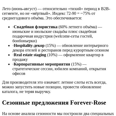
Лето (июнь-август) — относительно «тихий» период в B2B-
сегменте, но не «мёртвый». Индекс 72-90 = ~75% от
среднегодового объёма. Это обеспечивается:
·
Свадебная флористика
(60% летнего объёма) —
июньские и июльские свадьбы плюс свадебная
подарочная индустрия (welcome-сеты гостей,
бонбоньерки)
·
Hospitality-декор
(15%) — обновление интерьерного
декора отелей и ресторанов перед курортным сезоном
·
Real estate staging
(10%) — оформление квартир в
продажу
·
Корпоративные мероприятия
(15%) —
стратегические сессии, юбилеи компаний, открытия
офисов
Для производителя это означает: летние слоты есть всегда,
можно запустить новые позиции, провести обновление
каталога, не теряя выручку.
Сезонные предложения Forever-Rose
На основе анализа сезонности мы построили два специальных